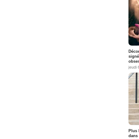
Décon
signé
obse
jeudi 
Plus 
dans 