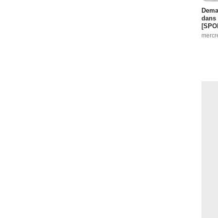
Demai
dans 
[SPO
mercr