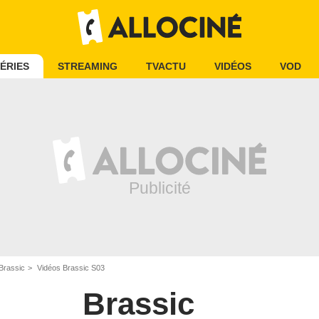
ÉRIES
STREAMING
TVACTU
VIDÉOS
VOD
Brassic
Vidéos Brassic S03
Brassic