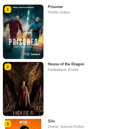
Prisoner
1
Thriller
,
Action
House of the Dragon
2
Fantastique
,
Drame
Silo
3
Drame
,
Science Fiction