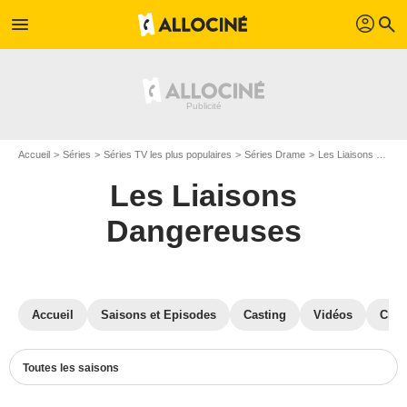
profil
menu
search
Accueil
Séries
Séries TV les plus populaires
Séries Drame
Les Liaisons Dangereuses
Les Liaisons
Dangereuses
Accueil
Saisons et Episodes
Casting
Vidéos
Crit
Toutes les saisons