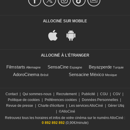
ALLOCINÉ SUR MOBILE
ALLOCINÉ À L'ÉTRANGER
Filmstarts
SensaCine
Beyazperde
Allemagne
Espagne
Turquie
AdoroCinema
Sensacine México
Brésil
Mexique
Contact
|
Qui sommes-nous
|
Recrutement
|
Publicité
|
CGU
|
CGV
|
Politique de cookies
|
Préférences cookies
|
Données Personnelles
|
Revue de presse
|
Charte d'écriture
|
Les services AlloCiné
|
Gérer Utiq
|
©AlloCiné
Retrouvez tous les horaires et infos de votre cinéma sur le numéro AlloCiné :
0 892 892 892
(0,90€/minute)