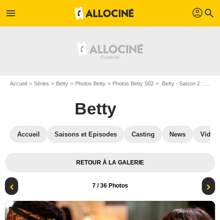
profil
menu
search
Accueil
Séries
Betty
Photos Betty
Photos Betty S02
Betty - Saison 2 : Photo Katerina Tannenbaum, Moonbear
Betty
Accueil
Saisons et Episodes
Casting
News
Vidéo
RETOUR À LA GALERIE
7
/ 36 Photos