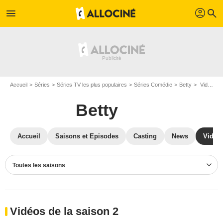
profil
menu
search
Accueil
Séries
Séries TV les plus populaires
Séries Comédie
Betty
Vidéos Betty
Betty
Accueil
Saisons et Episodes
Casting
News
Vidéo
Toutes les saisons
Vidéos de la saison 2