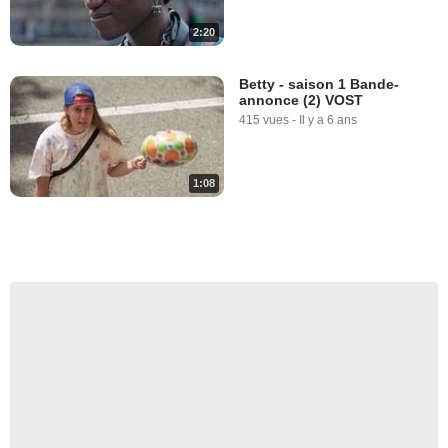
2:20
Betty - saison 1 Bande-
annonce (2) VOST
415 vues
-
Il y a 6 ans
1:08