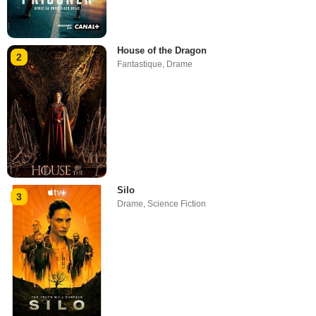
House of the Dragon
2
Fantastique
,
Drame
Silo
3
Drame
,
Science Fiction