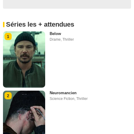
Séries les + attendues
Below
1
Drame
,
Thriller
Neuromancien
2
Science Fiction
,
Thriller