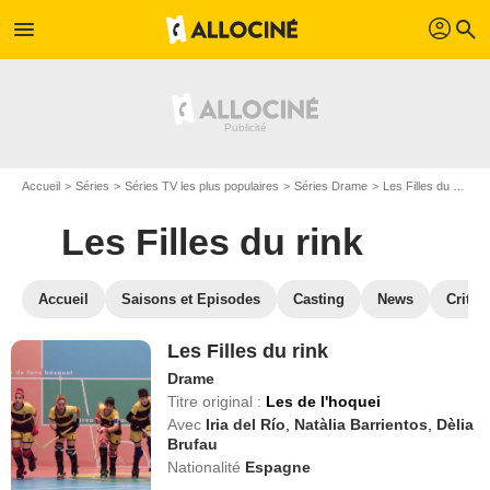
profil
menu
search
Accueil
Séries
Séries TV les plus populaires
Séries Drame
Les Filles du rink
Les Filles du rink
Accueil
Saisons et Episodes
Casting
News
Critiq
Les Filles du rink
Drame
Titre original :
Les de l'hoquei
Avec
Iria del Río
,
Natàlia Barrientos
,
Dèlia
Brufau
Nationalité
Espagne