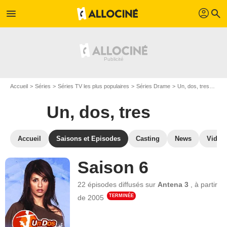
profil
menu
search
Accueil
Séries
Séries TV les plus populaires
Séries Drame
Un, dos, tres
Les 
Un, dos, tres
Accueil
Saisons et Episodes
Casting
News
Vidéo
Saison 6
22 épisodes
diffusés sur
Antena 3
,
à partir
TERMINÉE
de
2005