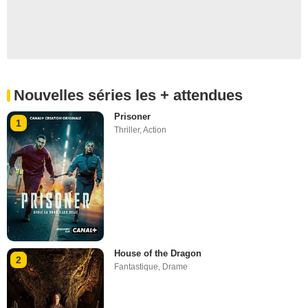
Nouvelles séries les + attendues
Prisoner
1
Thriller
,
Action
House of the Dragon
2
Fantastique
,
Drame