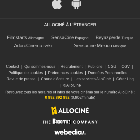
ALLOCINÉ À L'ÉTRANGER
Filmstarts
SensaCine
Beyazperde
Allemagne
Espagne
Turquie
AdoroCinema
Sensacine México
Brésil
Mexique
Contact
|
Qui sommes-nous
|
Recrutement
|
Publicité
|
CGU
|
CGV
|
Politique de cookies
|
Préférences cookies
|
Données Personnelles
|
Revue de presse
|
Charte d'écriture
|
Les services AlloCiné
|
Gérer Utiq
|
©AlloCiné
Retrouvez tous les horaires et infos de votre cinéma sur le numéro AlloCiné :
0 892 892 892
(0,90€/minute)