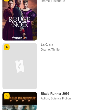
Drame
,
Historique
La Cible
4
Drame
,
Thriller
Blade Runner 2099
5
Action
,
Science Fiction