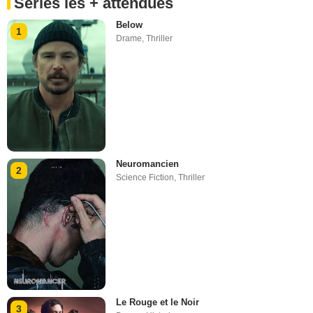
Séries les + attendues
Below
1
Drame
,
Thriller
Neuromancien
2
Science Fiction
,
Thriller
Le Rouge et le Noir
3