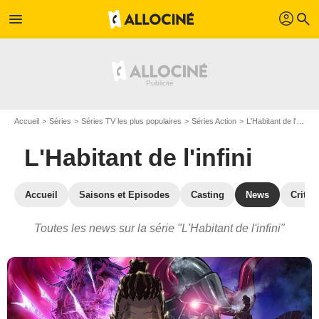
profil
menu
search
Accueil
Séries
Séries TV les plus populaires
Séries Action
L'Habitant de l'infini
L'Habitant de l'infini
Accueil
Saisons et Episodes
Casting
News
Critiq
Toutes les news sur la série "L'Habitant de l'infini"