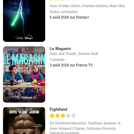
Avec
Kimiko Glenn
,
Andrew Kishino
,
Masi Oka
Action
,
Animation
5 août 2026 sur Disney+
Le Magasin
Avec
Zoé Pinelli
,
Siméon Ruff
Comédie
3 août 2026 sur France.TV
Fightland
De
Damione Macedon
,
Raphael Jackson Jr.
Avec
Howard Charles
,
Nicholas Pinnock
,
Deborah Ayorinde