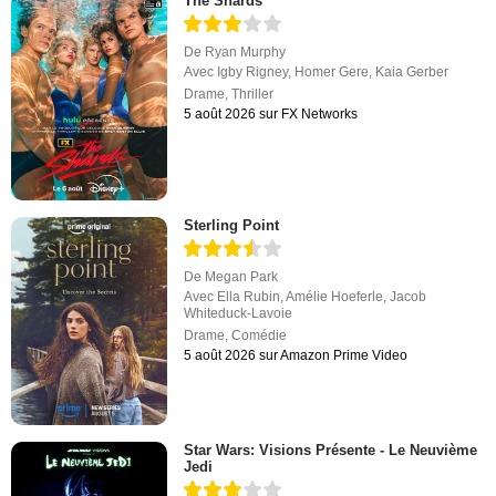
The Shards
De
Ryan Murphy
Avec
Igby Rigney
,
Homer Gere
,
Kaia Gerber
Drame
,
Thriller
5 août 2026 sur FX Networks
Sterling Point
De
Megan Park
Avec
Ella Rubin
,
Amélie Hoeferle
,
Jacob
Whiteduck-Lavoie
Drame
,
Comédie
5 août 2026 sur Amazon Prime Video
Star Wars: Visions Présente - Le Neuvième
Jedi