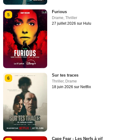
Furious
5
Drame
,
Thriller
27 juillet 2026 sur Hulu
Sur tes traces
6
Thriller
,
Drame
18 juin 2026 sur Netflix
Cape Fear - Les Nerfs à vif