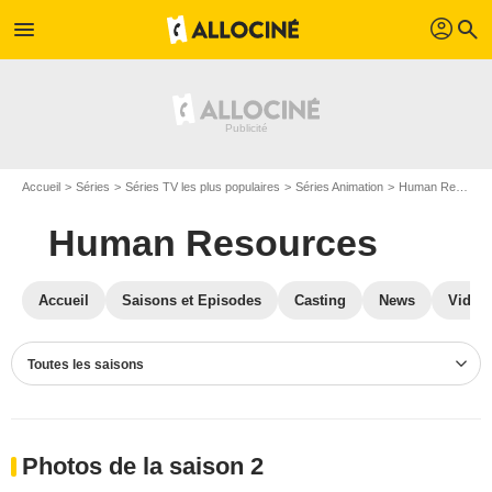
profil
menu
search
Accueil
Séries
Séries TV les plus populaires
Séries Animation
Human Resources
Human Resources
Accueil
Saisons et Episodes
Casting
News
Vidéo
Toutes les saisons
Photos de la saison 2