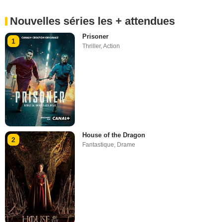
Nouvelles séries les + attendues
Prisoner
1
Thriller
,
Action
House of the Dragon
2
Fantastique
,
Drame