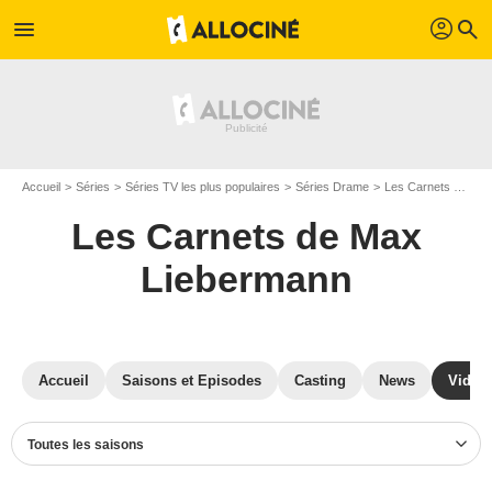
profil
menu
search
Accueil
Séries
Séries TV les plus populaires
Séries Drame
Les Carnets de Max Liebermann
Les Carnets de Max
Liebermann
Accueil
Saisons et Episodes
Casting
News
Vidéo
Toutes les saisons