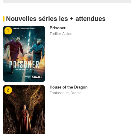
Nouvelles séries les + attendues
Prisoner
1
Thriller
,
Action
House of the Dragon
2
Fantastique
,
Drame