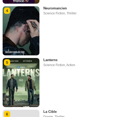
Neuromancien
4
Science Fiction
,
Thriller
Lanterns
5
Science Fiction
,
Action
La Cible
6
Drame
,
Thriller