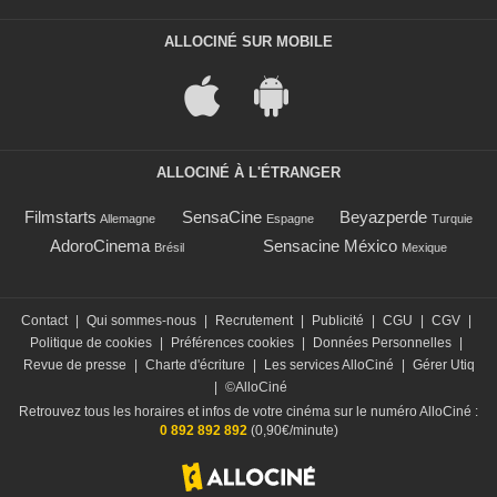
ALLOCINÉ SUR MOBILE
ALLOCINÉ À L'ÉTRANGER
Filmstarts
SensaCine
Beyazperde
Allemagne
Espagne
Turquie
AdoroCinema
Sensacine México
Brésil
Mexique
Contact
|
Qui sommes-nous
|
Recrutement
|
Publicité
|
CGU
|
CGV
|
Politique de cookies
|
Préférences cookies
|
Données Personnelles
|
Revue de presse
|
Charte d'écriture
|
Les services AlloCiné
|
Gérer Utiq
|
©AlloCiné
Retrouvez tous les horaires et infos de votre cinéma sur le numéro AlloCiné :
0 892 892 892
(0,90€/minute)