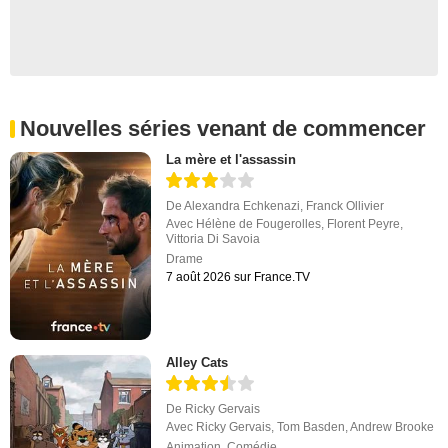
Nouvelles séries venant de commencer
La mère et l'assassin
De
Alexandra Echkenazi
,
Franck Ollivier
Avec
Hélène de Fougerolles
,
Florent Peyre
,
Vittoria Di Savoia
Drame
7 août 2026 sur France.TV
Alley Cats
De
Ricky Gervais
Avec
Ricky Gervais
,
Tom Basden
,
Andrew Brooke
Animation
,
Comédie