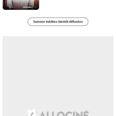
Saisons inédites bientôt diffusées