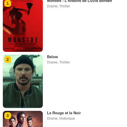
Monstre : L'histoire de Lizzie Borden
1
Drame
,
Thriller
Below
2
Drame
,
Thriller
Le Rouge et le Noir
3
Drame
,
Historique