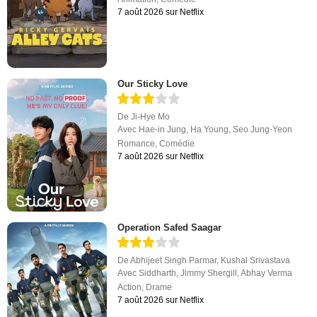
7 août 2026 sur Netflix
Our Sticky Love
De
Ji-Hye Mo
Avec
Hae-in Jung
,
Ha Young
,
Seo Jung-Yeon
Romance
,
Comédie
7 août 2026 sur Netflix
Operation Safed Saagar
De
Abhijeet Singh Parmar
,
Kushal Srivastava
Avec
Siddharth
,
Jimmy Shergill
,
Abhay Verma
Action
,
Drame
7 août 2026 sur Netflix