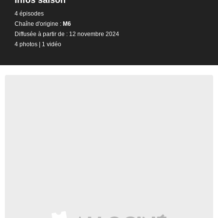
4 épisodes
Chaîne d'origine :
M6
Diffusée à partir de : 12 novembre 2024
4 photos
|
1 vidéo