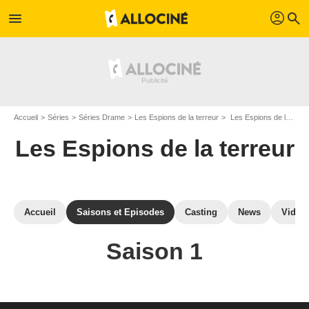
profil
menu
search
Accueil
Séries
Séries Drame
Les Espions de la terreur
Les Espions de la terreur : Episodes de la saison 1
Les Espions de la terreur
Accueil
Saisons et Episodes
Casting
News
Vidéo
Saison 1