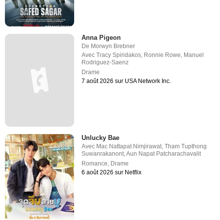
Anna Pigeon
De
Morwyn Brebner
Avec
Tracy Spiridakos
,
Ronnie Rowe
,
Manuel
Rodriguez-Saenz
Drame
7 août 2026 sur USA Network Inc.
Unlucky Bae
Avec
Mac Nattapat Nimjirawat
,
Tham Tupthong
Suwanrakanont
,
Aun Napat Patcharachavalit
Romance
,
Drame
6 août 2026 sur Netflix