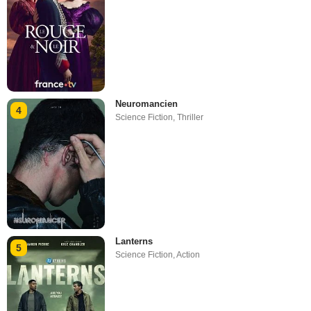
Neuromancien
4
Science Fiction
,
Thriller
Lanterns
5
Science Fiction
,
Action