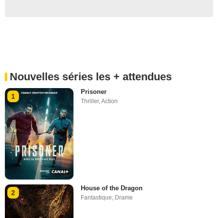
Nouvelles séries les + attendues
Prisoner
1
Thriller
,
Action
House of the Dragon
2
Fantastique
,
Drame