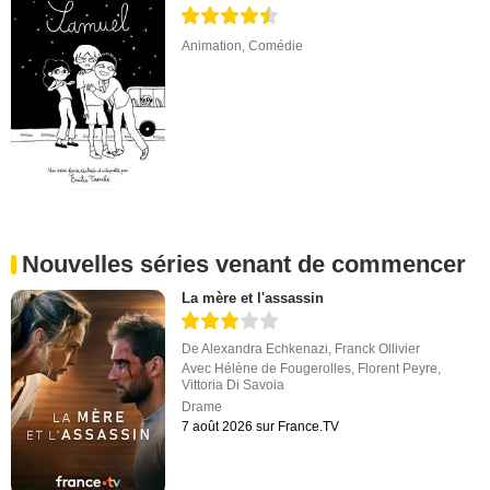
Animation
,
Comédie
Nouvelles séries venant de commencer
La mère et l'assassin
De
Alexandra Echkenazi
,
Franck Ollivier
Avec
Hélène de Fougerolles
,
Florent Peyre
,
Vittoria Di Savoia
Drame
7 août 2026 sur France.TV