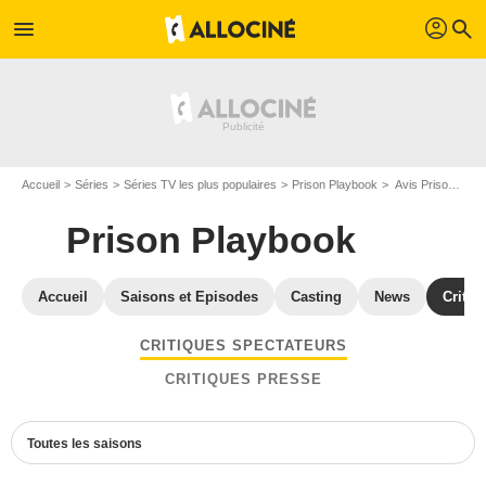
profil
menu
search
Accueil
Séries
Séries TV les plus populaires
Prison Playbook
Avis Prison Playbook
Prison Playbook
Accueil
Saisons et Episodes
Casting
News
Critiq
CRITIQUES SPECTATEURS
CRITIQUES PRESSE
Toutes les saisons