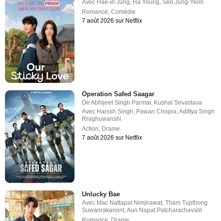
Avec
Hae-in Jung
,
Ha Young
,
Seo Jung-Yeon
Romance
,
Comédie
7 août 2026 sur Netflix
Operation Safed Saagar
De
Abhijeet Singh Parmar
,
Kushal Srivastava
Avec
Harssh Singh
,
Pawan Chopra
,
Adittya Singh
Rraghuwanshi
Action
,
Drame
7 août 2026 sur Netflix
Unlucky Bae
Avec
Mac Nattapat Nimjirawat
,
Tham Tupthong
Suwanrakanont
,
Aun Napat Patcharachavalit
Romance
,
Drame