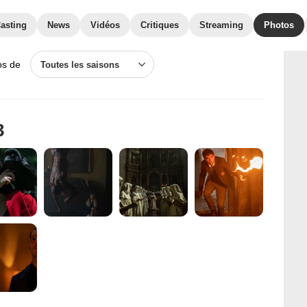
asting
News
Vidéos
Critiques
Streaming
Photos
os de
Toutes les saisons
3