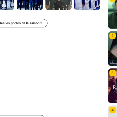
utes les photos de la saison 1
2
3
4