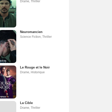
Drame
,
Thriller
Neuromancien
Science Fiction
,
Thriller
Le Rouge et le Noir
Drame
,
Historique
La Cible
Drame
,
Thriller