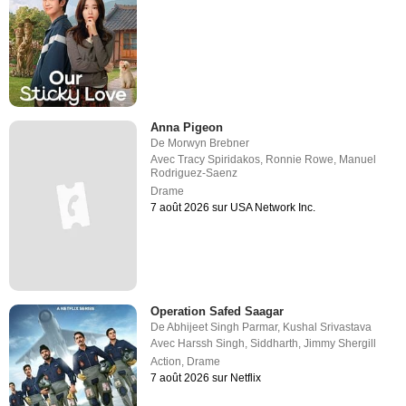
Anna Pigeon
De
Morwyn Brebner
Avec
Tracy Spiridakos
,
Ronnie Rowe
,
Manuel
Rodriguez-Saenz
Drame
7 août 2026 sur USA Network Inc.
Operation Safed Saagar
De
Abhijeet Singh Parmar
,
Kushal Srivastava
Avec
Harssh Singh
,
Siddharth
,
Jimmy Shergill
Action
,
Drame
7 août 2026 sur Netflix