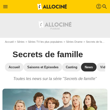
profil
menu
search
Accueil
Séries
Séries TV les plus populaires
Séries Drame
Secrets de famille
Secrets de famille
Accueil
Saisons et Episodes
Casting
News
Vidéo
Toutes les news sur la série "Secrets de famille"