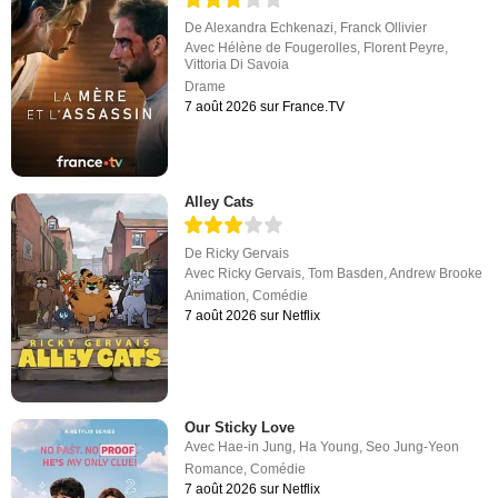
De
Alexandra Echkenazi
,
Franck Ollivier
Avec
Hélène de Fougerolles
,
Florent Peyre
,
Vittoria Di Savoia
Drame
7 août 2026 sur France.TV
Alley Cats
De
Ricky Gervais
Avec
Ricky Gervais
,
Tom Basden
,
Andrew Brooke
Animation
,
Comédie
7 août 2026 sur Netflix
Our Sticky Love
Avec
Hae-in Jung
,
Ha Young
,
Seo Jung-Yeon
Romance
,
Comédie
7 août 2026 sur Netflix