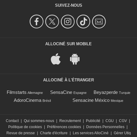
SUIVEZ-NOUS
ALLOCINÉ SUR MOBILE
ALLOCINÉ À L'ÉTRANGER
Filmstarts
SensaCine
Beyazperde
Allemagne
Espagne
Turquie
AdoroCinema
Sensacine México
Brésil
Mexique
Contact
|
Qui sommes-nous
|
Recrutement
|
Publicité
|
CGU
|
CGV
|
Politique de cookies
|
Préférences cookies
|
Données Personnelles
|
Revue de presse
|
Charte d'écriture
|
Les services AlloCiné
|
Gérer Utiq