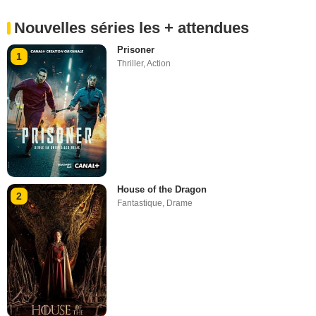
Nouvelles séries les + attendues
Prisoner
1
Thriller
,
Action
House of the Dragon
2
Fantastique
,
Drame