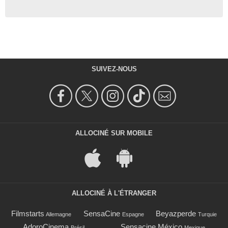
SUIVEZ-NOUS
ALLOCINÉ SUR MOBILE
ALLOCINÉ À L'ÉTRANGER
Filmstarts
SensaCine
Beyazperde
Allemagne
Espagne
Turquie
AdoroCinema
Sensacine México
Brésil
Mexique