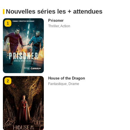
Nouvelles séries les + attendues
Prisoner
1
Thriller
,
Action
House of the Dragon
2
Fantastique
,
Drame