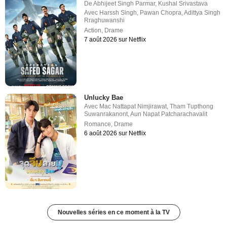
De
Abhijeet Singh Parmar
,
Kushal Srivastava
Avec
Harssh Singh
,
Pawan Chopra
,
Adittya Singh
Rraghuwanshi
Action
,
Drame
7 août 2026 sur Netflix
Unlucky Bae
Avec
Mac Nattapat Nimjirawat
,
Tham Tupthong
Suwanrakanont
,
Aun Napat Patcharachavalit
Romance
,
Drame
6 août 2026 sur Netflix
Nouvelles séries en ce moment à la TV