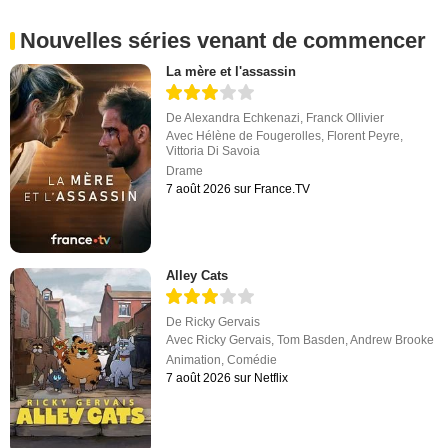
Nouvelles séries venant de commencer
La mère et l'assassin
De
Alexandra Echkenazi
,
Franck Ollivier
Avec
Hélène de Fougerolles
,
Florent Peyre
,
Vittoria Di Savoia
Drame
7 août 2026 sur France.TV
Alley Cats
De
Ricky Gervais
Avec
Ricky Gervais
,
Tom Basden
,
Andrew Brooke
Animation
,
Comédie
7 août 2026 sur Netflix