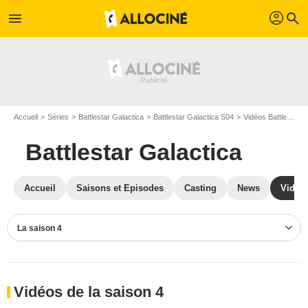
profil
menu
search
Accueil
Séries
Battlestar Galactica
Battlestar Galactica S04
Vidéos Battlestar Galactica
Battlestar Galactica
Accueil
Saisons et Episodes
Casting
News
Vidéo
La saison 4
Vidéos de la saison 4