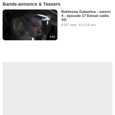
Bande-annonce & Teasers
Battlestar Galactica - saison
4 - épisode 17 Extrait vidéo
VO
8 347 vues
-
Il y a 16 ans
3:01