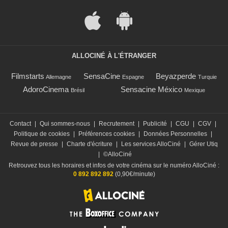
ALLOCINÉ À L'ÉTRANGER
Filmstarts
SensaCine
Beyazperde
Allemagne
Espagne
Turquie
AdoroCinema
Sensacine México
Brésil
Mexique
Contact
|
Qui sommes-nous
|
Recrutement
|
Publicité
|
CGU
|
CGV
|
Politique de cookies
|
Préférences cookies
|
Données Personnelles
|
Revue de presse
|
Charte d'écriture
|
Les services AlloCiné
|
Gérer Utiq
|
©AlloCiné
Retrouvez tous les horaires et infos de votre cinéma sur le numéro AlloCiné :
0 892 892 892
(0,90€/minute)