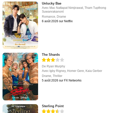
Unlucky Bae
Avec
Mac Nattapat Nimjirawat
,
Tham Tupthong
Suwanrakanont
Romance
,
Drame
6 août 2026 sur Netflix
The Shards
De
Ryan Murphy
Avec
Igby Rigney
,
Homer Gere
,
Kaia Gerber
Drame
,
Thriller
5 août 2026 sur FX Networks
Sterling Point