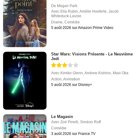
De
Megan Park
Avec
Ella Rubin
,
Amélie Hoeferle
,
Jacob
Whiteduck-Lavoie
Drame
,
Comédie
5 août 2026 sur Amazon Prime Video
Star Wars: Visions Présente - Le Neuvième
Jedi
Avec
Kimiko Glenn
,
Andrew Kishino
,
Masi Oka
Action
,
Animation
5 août 2026 sur Disney+
Le Magasin
Avec
Zoé Pinelli
,
Siméon Ruff
Comédie
3 août 2026 sur France.TV