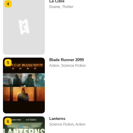
La Cible
4
Drame
,
Thriller
Blade Runner 2099
5
Action
,
Science Fiction
Lanterns
6
Science Fiction
,
Action