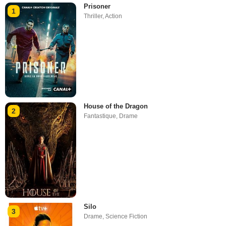
Prisoner
1
Thriller
,
Action
House of the Dragon
2
Fantastique
,
Drame
Silo
3
Drame
,
Science Fiction