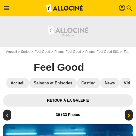
profil
menu
search
Accueil
Séries
Feel Good
Photos Feel Good
Photos Feel Good S01
Feel Good - Saison 1 : Feel Good : Photo
Feel Good
Accueil
Saisons et Episodes
Casting
News
Vidéo
RETOUR À LA GALERIE
30
/ 33 Photos