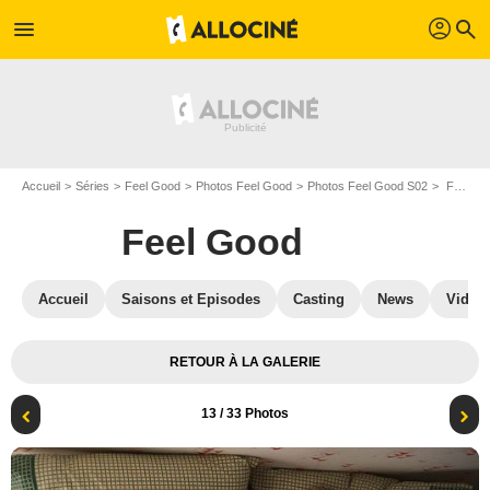
profil
menu
search
Accueil
Séries
Feel Good
Photos Feel Good
Photos Feel Good S02
Feel Good - Saison 2 : Photo Mae Martin, Charlotte Ritchie
Feel Good
Accueil
Saisons et Episodes
Casting
News
Vidéo
RETOUR À LA GALERIE
13
/ 33 Photos