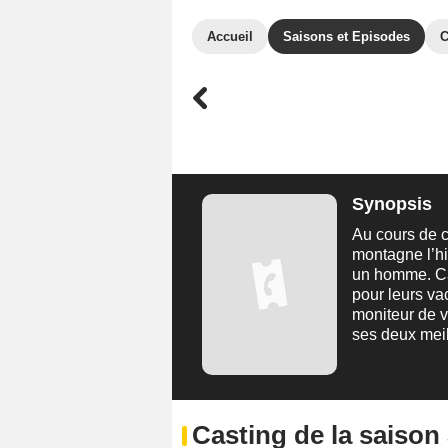
Accueil
Saisons et Episodes
C
Synopsis
Au cours de c
montagne l’hi
un homme. Car
pour leurs va
moniteur de v
ses deux mei
Casting de la saison