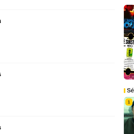
4
5
Sé
1
6