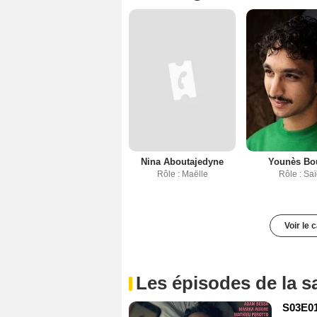
Nina Aboutajedyne
Younès Bo
Rôle : Maëlle
Rôle : Sa
Voir le 
Les épisodes de la s
S03E0