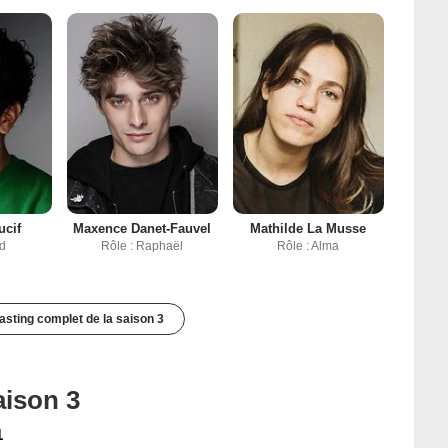
ucif
Maxence Danet-Fauvel
Mathilde La Musse
ïd
Rôle : Raphaël
Rôle : Alma
casting complet de la saison 3
aison 3
1