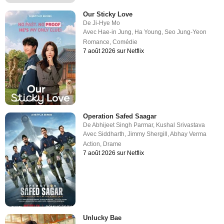
Our Sticky Love
De
Ji-Hye Mo
Avec
Hae-in Jung
,
Ha Young
,
Seo Jung-Yeon
Romance
,
Comédie
7 août 2026 sur Netflix
Operation Safed Saagar
De
Abhijeet Singh Parmar
,
Kushal Srivastava
Avec
Siddharth
,
Jimmy Shergill
,
Abhay Verma
Action
,
Drame
7 août 2026 sur Netflix
Unlucky Bae