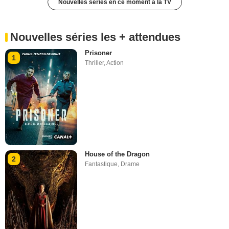
Nouvelles séries en ce moment à la TV
Nouvelles séries les + attendues
Prisoner
1
Thriller
,
Action
House of the Dragon
2
Fantastique
,
Drame