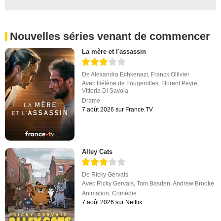
Nouvelles séries venant de commencer
La mère et l'assassin
De
Alexandra Echkenazi
,
Franck Ollivier
Avec
Hélène de Fougerolles
,
Florent Peyre
,
Vittoria Di Savoia
Drame
7 août 2026 sur France.TV
Alley Cats
De
Ricky Gervais
Avec
Ricky Gervais
,
Tom Basden
,
Andrew Brooke
Animation
,
Comédie
7 août 2026 sur Netflix