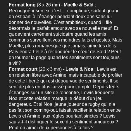
Format long
(8 x 26 mn) -
Maëlle & Saïd
:
Reconquérir son ex, c’est… compliqué, surtout quand
on est parti à l’étranger pendant deux ans sans lui
donner de nouvelles. C’est ambitieux, quand il file
désormais le parfait amour avec sa nouvelle meuf. Et
ça devient carrément suicidaire quand les amis
communs surveillent vos moindres faits et gestes. Mais
Maëlle, plus romanesque que jamais, aime les défis.
Parviendra-t-elle à reconquérir le cœur de Saïd ? Peut-
on tourner la page quand les sentiments sont toujours
à vif ?
Format court
(20 x 3 mn) -
Lewis & Noa
: Lewis est
en relation libre avec Amine, mais incapable de profiter
de cette liberté qui est dépourvue de sentiments. Il se
sent de plus en plus laissé pour compte. Depuis leurs
échanges sur un site de rencontre, Lewis fréquente
Noa et cette relation marque le début d'un jeu
dangereux. Et si Noa, jeune joueur de rugby qui n’a
pas fait son coming-out, faisait vaciller la relation entre
Lewis et Amine, aux règles pourtant strictes ? Lewis
saura-t-il distinguer le sexe du sentiment amoureux ?
Peut-on aimer deux personnes à la fois ?