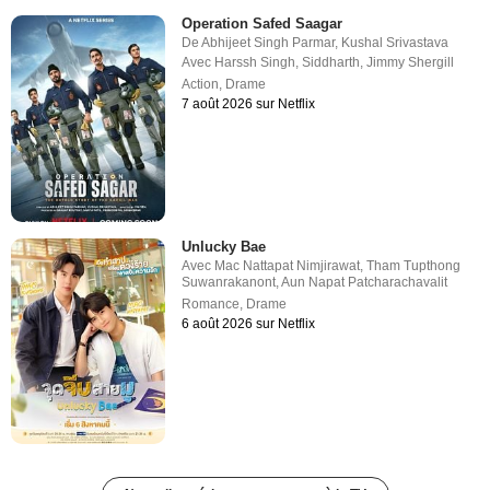
Operation Safed Saagar
De
Abhijeet Singh Parmar
,
Kushal Srivastava
Avec
Harssh Singh
,
Siddharth
,
Jimmy Shergill
Action
,
Drame
7 août 2026 sur Netflix
Unlucky Bae
Avec
Mac Nattapat Nimjirawat
,
Tham Tupthong
Suwanrakanont
,
Aun Napat Patcharachavalit
Romance
,
Drame
6 août 2026 sur Netflix