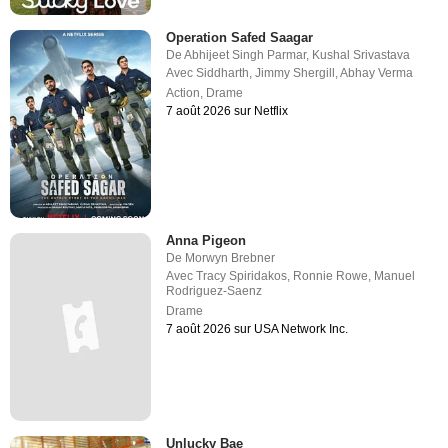
Operation Safed Saagar
De
Abhijeet Singh Parmar
,
Kushal Srivastava
Avec
Siddharth
,
Jimmy Shergill
,
Abhay Verma
Action
,
Drame
7 août 2026 sur Netflix
Anna Pigeon
De
Morwyn Brebner
Avec
Tracy Spiridakos
,
Ronnie Rowe
,
Manuel
Rodriguez-Saenz
Drame
7 août 2026 sur USA Network Inc.
Unlucky Bae