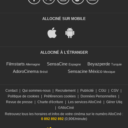
ALLOCINÉ SUR MOBILE
ALLOCINÉ À L'ÉTRANGER
Filmstarts
SensaCine
Beyazperde
Allemagne
Espagne
Turquie
AdoroCinema
Sensacine México
Brésil
Mexique
Contact
|
Qui sommes-nous
|
Recrutement
|
Publicité
|
CGU
|
CGV
|
Politique de cookies
|
Préférences cookies
|
Données Personnelles
|
Revue de presse
|
Charte d'écriture
|
Les services AlloCiné
|
Gérer Utiq
|
©AlloCiné
Retrouvez tous les horaires et infos de votre cinéma sur le numéro AlloCiné :
0 892 892 892
(0,90€/minute)