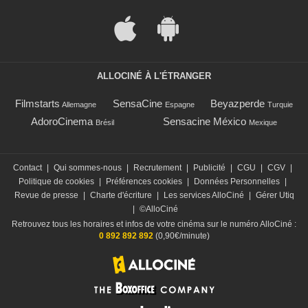
ALLOCINÉ À L'ÉTRANGER
Filmstarts
SensaCine
Beyazperde
Allemagne
Espagne
Turquie
AdoroCinema
Sensacine México
Brésil
Mexique
Contact
|
Qui sommes-nous
|
Recrutement
|
Publicité
|
CGU
|
CGV
|
Politique de cookies
|
Préférences cookies
|
Données Personnelles
|
Revue de presse
|
Charte d'écriture
|
Les services AlloCiné
|
Gérer Utiq
|
©AlloCiné
Retrouvez tous les horaires et infos de votre cinéma sur le numéro AlloCiné :
0 892 892 892
(0,90€/minute)