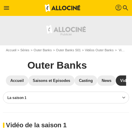
profil
menu
search
Accueil
Séries
Outer Banks
Outer Banks S01
Vidéos Outer Banks
Vidéos Outer Banks S01
Outer Banks
Accueil
Saisons et Episodes
Casting
News
Vidéo
La saison 1
Vidéo de la saison 1