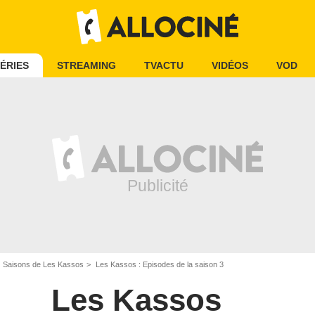
ÉRIES
STREAMING
TVACTU
VIDÉOS
VOD
Saisons de Les Kassos
Les Kassos : Episodes de la saison 3
Les Kassos