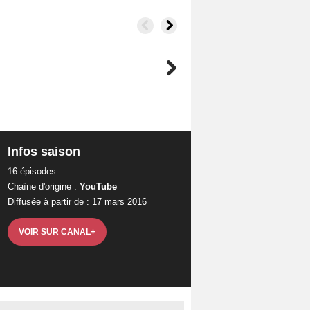
Infos saison
16 épisodes
Chaîne d'origine :
YouTube
Diffusée à partir de : 17 mars 2016
VOIR SUR CANAL+