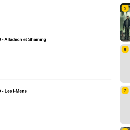
5
 - Alladech et Shaïning
6
7
 - Les I-Mens