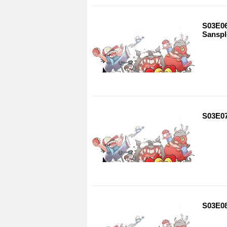
S03E06 
Sansp
S03E07
S03E08 