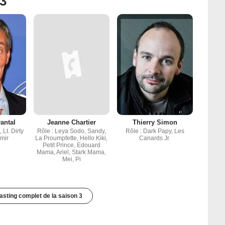
 3
antal
Jeanne Chartier
Thierry Simon
Lt. Dirty
Rôle : Leya Sodo, Sandy,
Rôle : Dark Papy, Les
imir
La Proumpfette, Hello Kiki,
Canards Jr.
Petit Prince, Edouard
Mama, Ariel, Stark Mama,
Mei, Pi
casting complet de la saison 3