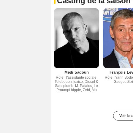
Casting de la saison
Medi Sadoun
François Lev
Rôle : l'assistante sociale,
Rôle : Yann Sodo, 
Teleboubiz toxico, Diesel &
Gadget, Ziz
Sansplomb, M. Patatos, Le
Proumpf hippie, Zebi, Mo
Voir le 