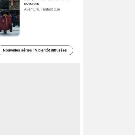
sorciers
Aventure
,
Fantastique
Nouvelles séries TV bientôt diffusées