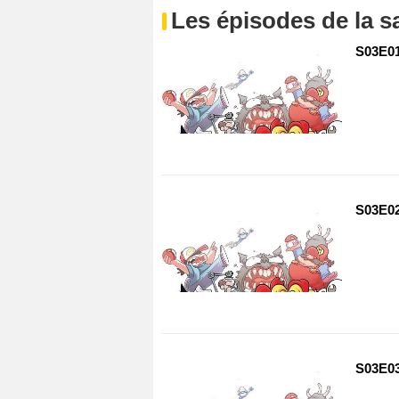
Les épisodes de la s
S03E01
S03E02
S03E03