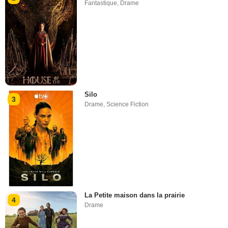
Fantastique
,
Drame
Silo
3
Drame
,
Science Fiction
La Petite maison dans la prairie
4
Drame