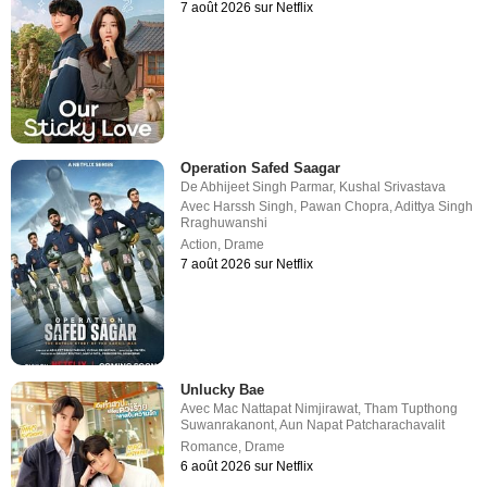
7 août 2026 sur Netflix
Operation Safed Saagar
De
Abhijeet Singh Parmar
,
Kushal Srivastava
Avec
Harssh Singh
,
Pawan Chopra
,
Adittya Singh
Rraghuwanshi
Action
,
Drame
7 août 2026 sur Netflix
Unlucky Bae
Avec
Mac Nattapat Nimjirawat
,
Tham Tupthong
Suwanrakanont
,
Aun Napat Patcharachavalit
Romance
,
Drame
6 août 2026 sur Netflix