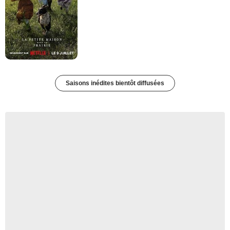
Saisons inédites bientôt diffusées