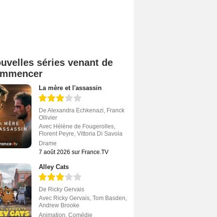
uvelles séries venant de
ommencer
La mère et l'assassin
De
Alexandra Echkenazi
,
Franck
Ollivier
Avec
Hélène de Fougerolles
,
Florent Peyre
,
Vittoria Di Savoia
Drame
7 août 2026 sur France.TV
Alley Cats
De
Ricky Gervais
Avec
Ricky Gervais
,
Tom Basden
,
Andrew Brooke
Animation
,
Comédie