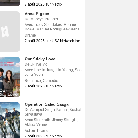
7 août 2026 sur Netflix
Anna Pigeon
De
Morwyn Brebner
Avec
Tracy Spiridakos
,
Ronnie
Rowe
,
Manuel Rodriguez-Saenz
Drame
7 août 2026 sur USA Network Inc.
Our Sticky Love
De
Ji-Hye Mo
Avec
Hae-in Jung
,
Ha Young
,
Seo
Jung-Yeon
Romance
,
Comédie
7 août 2026 sur Netflix
Operation Safed Saagar
De
Abhijeet Singh Parmar
,
Kushal
Srivastava
Avec
Siddharth
,
Jimmy Shergill
,
Abhay Verma
Action
,
Drame
7 août 2026 sur Netflix