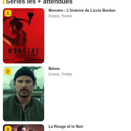
Séries les + attendues
Monstre : L'histoire de Lizzie Borden
1
Drame
,
Thriller
Below
2
Drame
,
Thriller
Le Rouge et le Noir
3