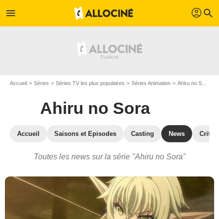
profil
menu
search
Accueil
Séries
Séries TV les plus populaires
Séries Animation
Ahiru no Sora
A
Ahiru no Sora
Accueil
Saisons et Episodes
Casting
News
Critiq
Toutes les news sur la série "Ahiru no Sora"