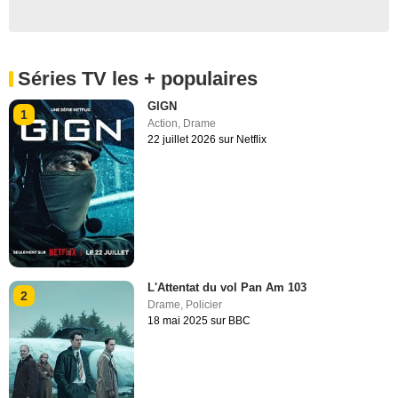
Séries TV les + populaires
GIGN
1
Action
,
Drame
22 juillet 2026 sur Netflix
L'Attentat du vol Pan Am 103
2
Drame
,
Policier
18 mai 2025 sur BBC