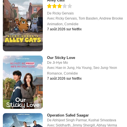
Alley Cats
De
Ricky Gervais
Avec
Ricky Gervais
,
Tom Basden
,
Andrew Brooke
Animation
,
Comédie
7 août 2026 sur Netflix
Our Sticky Love
De
Ji-Hye Mo
Avec
Hae-in Jung
,
Ha Young
,
Seo Jung-Yeon
Romance
,
Comédie
7 août 2026 sur Netflix
Operation Safed Saagar
De
Abhijeet Singh Parmar
,
Kushal Srivastava
Avec
Siddharth
,
Jimmy Shergill
,
Abhay Verma