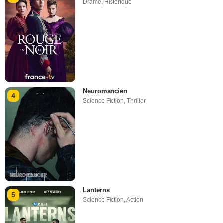
Drame
,
Historique
Neuromancien
4
Science Fiction
,
Thriller
Lanterns
5
Science Fiction
,
Action