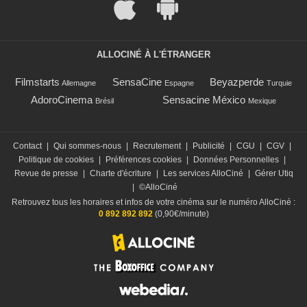
ALLOCINÉ À L'ÉTRANGER
Filmstarts
SensaCine
Beyazperde
Allemagne
Espagne
Turquie
AdoroCinema
Sensacine México
Brésil
Mexique
Contact
|
Qui sommes-nous
|
Recrutement
|
Publicité
|
CGU
|
CGV
|
Politique de cookies
|
Préférences cookies
|
Données Personnelles
|
Revue de presse
|
Charte d'écriture
|
Les services AlloCiné
|
Gérer Utiq
|
©AlloCiné
Retrouvez tous les horaires et infos de votre cinéma sur le numéro AlloCiné :
0 892 892 892
(0,90€/minute)