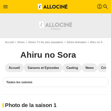
profil
menu
search
Accueil
Séries
Séries TV les plus populaires
Séries Animation
Ahiru no Sora
Ahiru no Sora
Accueil
Saisons et Episodes
Casting
News
Critiq
Toutes les saisons
Photo de la saison 1