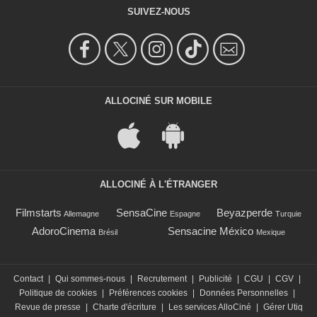
SUIVEZ-NOUS
ALLOCINÉ SUR MOBILE
ALLOCINÉ À L'ÉTRANGER
Filmstarts
SensaCine
Beyazperde
Allemagne
Espagne
Turquie
AdoroCinema
Sensacine México
Brésil
Mexique
Contact
|
Qui sommes-nous
|
Recrutement
|
Publicité
|
CGU
|
CGV
|
Politique de cookies
|
Préférences cookies
|
Données Personnelles
|
Revue de presse
|
Charte d'écriture
|
Les services AlloCiné
|
Gérer Utiq