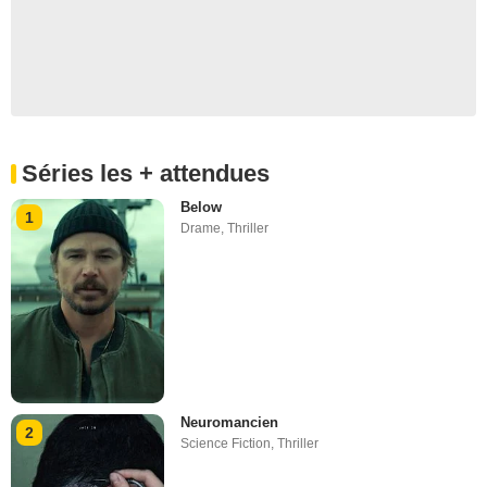
Séries les + attendues
Below
1
Drame
,
Thriller
Neuromancien
2
Science Fiction
,
Thriller