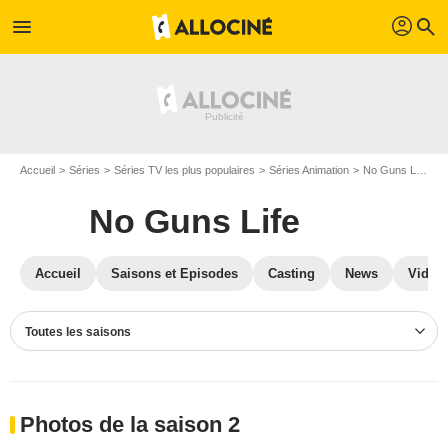
profil
menu
search
Accueil
Séries
Séries TV les plus populaires
Séries Animation
No Guns Life
P
No Guns Life
Accueil
Saisons et Episodes
Casting
News
Vidéo
Toutes les saisons
Photos de la saison 2