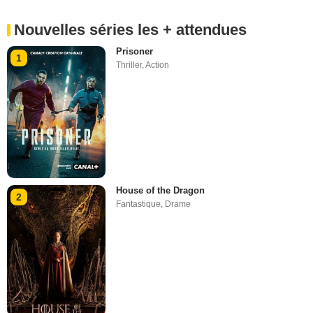
Nouvelles séries les + attendues
Prisoner
1
Thriller
,
Action
House of the Dragon
2
Fantastique
,
Drame