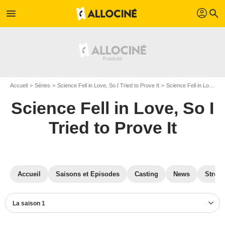
profil
menu
search
Accueil
Séries
Science Fell in Love, So I Tried to Prove It
Science Fell in Love, So I Tried to Prove It S01
Science Fell in Love, So I
Tried to Prove It
Accueil
Saisons et Episodes
Casting
News
Strea
La saison 1