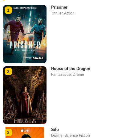
Prisoner
1
Thriller
,
Action
House of the Dragon
2
Fantastique
,
Drame
Silo
3
Drame
,
Science Fiction