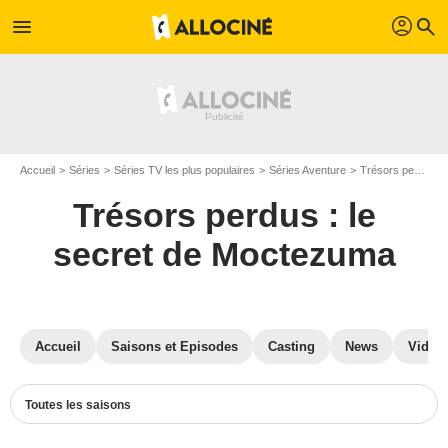
profil
menu
search
Accueil
Séries
Séries TV les plus populaires
Séries Aventure
Trésors perdus : le secret de Moctezuma
Trésors perdus : le
secret de Moctezuma
Accueil
Saisons et Episodes
Casting
News
Vidéo
Toutes les saisons