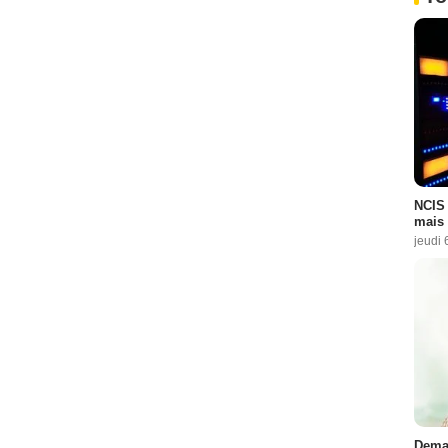
NCIS 
mais 
jeudi 
Demai