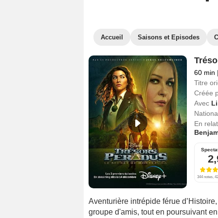
Accueil
Saisons et Episodes
C
Tréso
60 min
Titre ori
Créée 
Avec
Li
National
En rela
Benjami
Specta
2,
344 notes, 42
Aventurière intrépide férue d’Histoir
groupe d'amis, tout en poursuivant en 