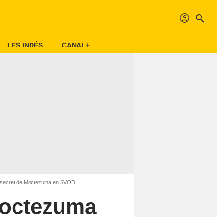
profil
search
LES INDÉS
CANAL+
e secret de Moctezuma en SVOD
 Moctezuma