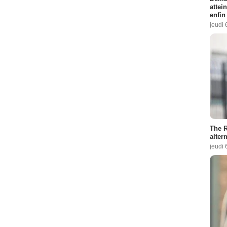
attei
enfin
jeudi 
The R
altern
jeudi 