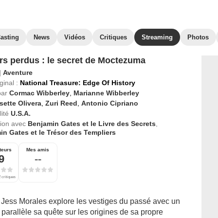
asting
News
Vidéos
Critiques
Streaming
Photos
rs perdus : le secret de Moctezuma
|
Aventure
ginal :
National Treasure: Edge Of History
par
Cormac Wibberley
,
Marianne Wibberley
sette Olivera
,
Zuri Reed
,
Antonio Cipriano
ité
U.S.A.
tion avec
Benjamin Gates et le Livre des Secrets
,
n Gates et le Trésor des Templiers
teurs
Mes amis
9
--
 critiques
e, Jess Morales explore les vestiges du passé avec un
parallèle sa quête sur les origines de sa propre