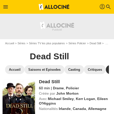
profil
menu
search
Accueil
Séries
Séries TV les plus populaires
Séries Policier
Dead Still
Regarder Dead Still en SVOD
Dead Still
Accueil
Saisons et Episodes
Casting
Critiques
St
Dead Still
60 min
|
Drame
,
Policier
Créée par
John Morton
Avec
Michael Smiley
,
Kerr Logan
,
Eileen
O'Higgins
Nationalités
Irlande
,
Canada
,
Allemagne