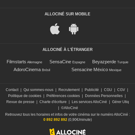
ALLOCINÉ SUR MOBILE
ALLOCINÉ À L'ÉTRANGER
Filmstarts
SensaCine
Beyazperde
Allemagne
Espagne
Turquie
AdoroCinema
Sensacine México
Brésil
Mexique
Contact
|
Qui sommes-nous
|
Recrutement
|
Publicité
|
CGU
|
CGV
|
Politique de cookies
|
Préférences cookies
|
Données Personnelles
|
Revue de presse
|
Charte d'écriture
|
Les services AlloCiné
|
Gérer Utiq
|
©AlloCiné
Retrouvez tous les horaires et infos de votre cinéma sur le numéro AlloCiné :
0 892 892 892
(0,90€/minute)