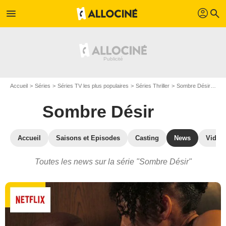
profil
menu
search
Accueil
Séries
Séries TV les plus populaires
Séries Thriller
Sombre Désir
Act
Sombre Désir
Accueil
Saisons et Episodes
Casting
News
Vidéo
Toutes les news sur la série "Sombre Désir"