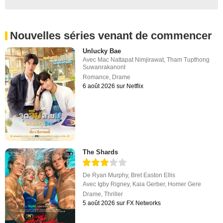
Nouvelles séries venant de commencer
Unlucky Bae
Avec
Mac Nattapat Nimjirawat
,
Tham Tupthong
Suwanrakanont
Romance
,
Drame
6 août 2026 sur Netflix
The Shards
De
Ryan Murphy
,
Bret Easton Ellis
Avec
Igby Rigney
,
Kaia Gerber
,
Homer Gere
Drame
,
Thriller
5 août 2026 sur FX Networks