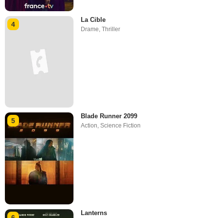
La Cible
4
Drame
,
Thriller
Blade Runner 2099
5
Action
,
Science Fiction
Lanterns
6