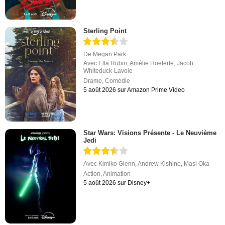
Sterling Point
De
Megan Park
Avec
Ella Rubin
,
Amélie Hoeferle
,
Jacob
Whiteduck-Lavoie
Drame
,
Comédie
5 août 2026 sur Amazon Prime Video
Star Wars: Visions Présente - Le Neuvième
Jedi
Avec
Kimiko Glenn
,
Andrew Kishino
,
Masi Oka
Action
,
Animation
5 août 2026 sur Disney+