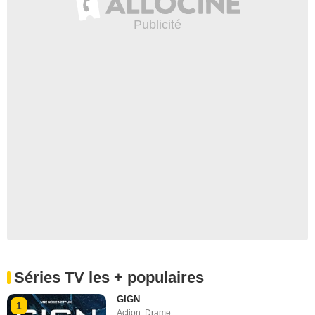
Séries TV les + populaires
GIGN
1
Action
,
Drame