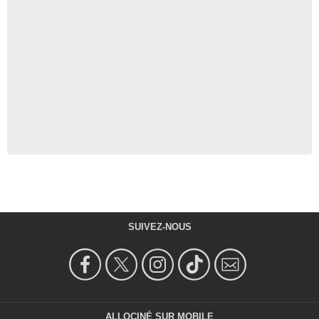
SUIVEZ-NOUS
ALLOCINÉ SUR MOBILE