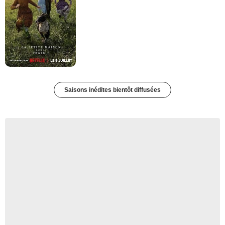
Saisons inédites bientôt diffusées