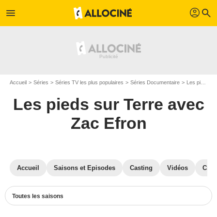
profil
menu
search
Accueil
Séries
Séries TV les plus populaires
Séries Documentaire
Les pieds sur Terre avec Zac Efron
Les pieds sur Terre avec
Zac Efron
Accueil
Saisons et Episodes
Casting
Vidéos
Crit
Toutes les saisons