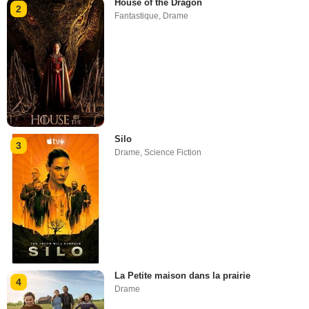
House of the Dragon
2
Fantastique
,
Drame
Silo
3
Drame
,
Science Fiction
La Petite maison dans la prairie
4
Drame