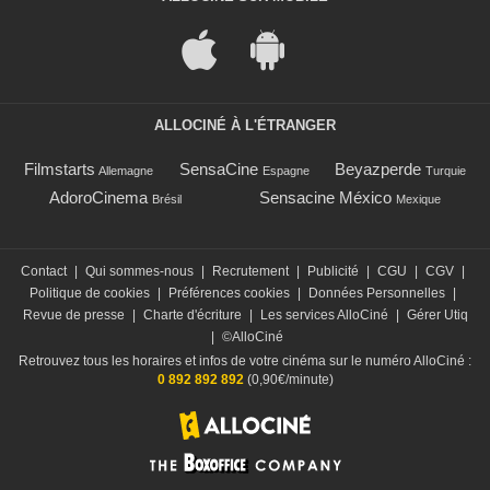
ALLOCINÉ À L'ÉTRANGER
Filmstarts
SensaCine
Beyazperde
Allemagne
Espagne
Turquie
AdoroCinema
Sensacine México
Brésil
Mexique
Contact
|
Qui sommes-nous
|
Recrutement
|
Publicité
|
CGU
|
CGV
|
Politique de cookies
|
Préférences cookies
|
Données Personnelles
|
Revue de presse
|
Charte d'écriture
|
Les services AlloCiné
|
Gérer Utiq
|
©AlloCiné
Retrouvez tous les horaires et infos de votre cinéma sur le numéro AlloCiné :
0 892 892 892
(0,90€/minute)