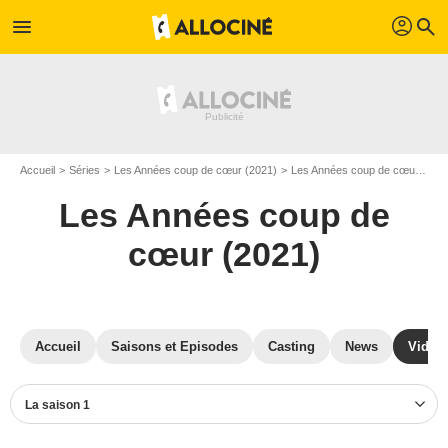
profil
menu
search
Accueil
Séries
Les Années coup de cœur (2021)
Les Années coup de cœur (2021) S01
Les Années coup de
cœur (2021)
Accueil
Saisons et Episodes
Casting
News
Vidéo
La saison 1