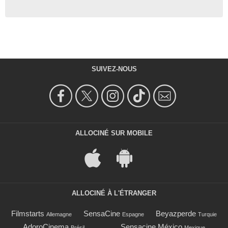
SUIVEZ-NOUS
ALLOCINÉ SUR MOBILE
ALLOCINÉ À L'ÉTRANGER
Filmstarts
SensaCine
Beyazperde
Allemagne
Espagne
Turquie
AdoroCinema
Sensacine México
Brésil
Mexique