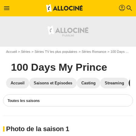
profil
menu
search
Accueil
Séries
Séries TV les plus populaires
Séries Romance
100 Days My Prince
100 Days My Prince
Accueil
Saisons et Episodes
Casting
Streaming
P
Toutes les saisons
Photo de la saison 1