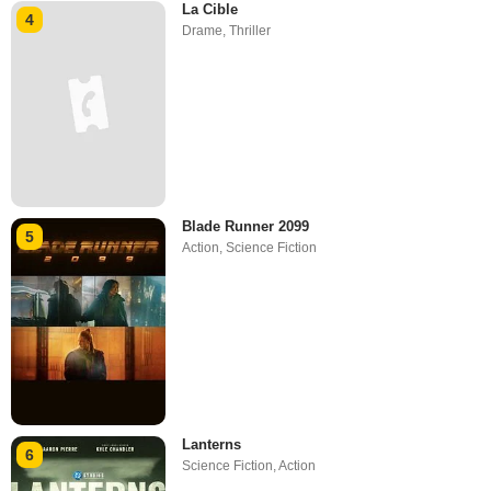
La Cible
4
Drame
,
Thriller
Blade Runner 2099
5
Action
,
Science Fiction
Lanterns
6
Science Fiction
,
Action