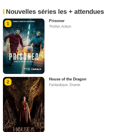
Nouvelles séries les + attendues
Prisoner
1
Thriller
,
Action
House of the Dragon
2
Fantastique
,
Drame