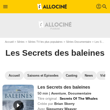
profil
menu
search
Accueil
Séries
Séries TV les plus populaires
Séries Documentaire
Les Secrets des baleines
Les Secrets des baleines
Accueil
Saisons et Episodes
Casting
News
Vidéo
Les Secrets des baleines
50 min
|
Aventure
,
Documentaire
Titre original :
Secrets Of The Whales
Créée par
Brian Skerry
Avec
Sigourney Weaver