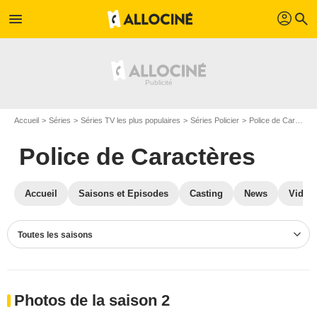
profil
menu
search
Accueil
Séries
Séries TV les plus populaires
Séries Policier
Police de Caractères
Police de Caractères
Accueil
Saisons et Episodes
Casting
News
Vidéo
Toutes les saisons
Photos de la saison 2