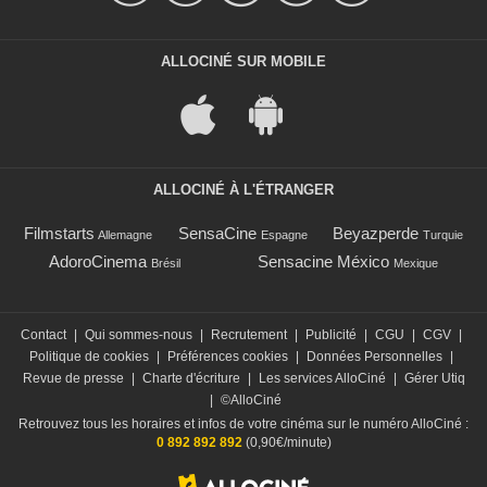
ALLOCINÉ SUR MOBILE
ALLOCINÉ À L'ÉTRANGER
Filmstarts
SensaCine
Beyazperde
Allemagne
Espagne
Turquie
AdoroCinema
Sensacine México
Brésil
Mexique
Contact
|
Qui sommes-nous
|
Recrutement
|
Publicité
|
CGU
|
CGV
|
Politique de cookies
|
Préférences cookies
|
Données Personnelles
|
Revue de presse
|
Charte d'écriture
|
Les services AlloCiné
|
Gérer Utiq
|
©AlloCiné
Retrouvez tous les horaires et infos de votre cinéma sur le numéro AlloCiné :
0 892 892 892
(0,90€/minute)