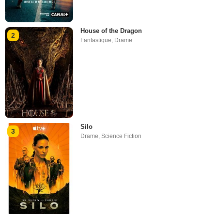
House of the Dragon
2
Fantastique
,
Drame
Silo
3
Drame
,
Science Fiction