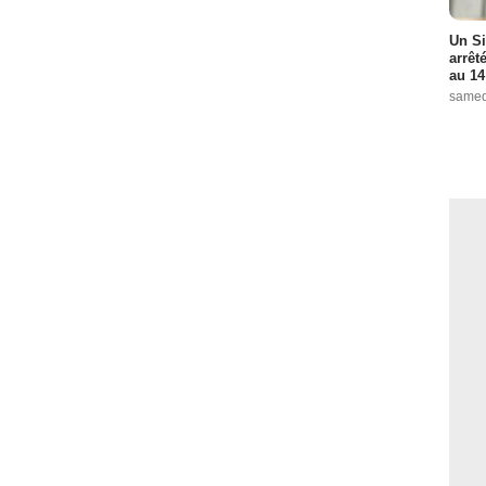
Un Si
arrêt
au 14
samed