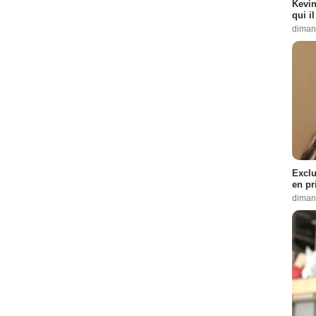
Kevin
qui i
diman
Exclu
en pr
diman