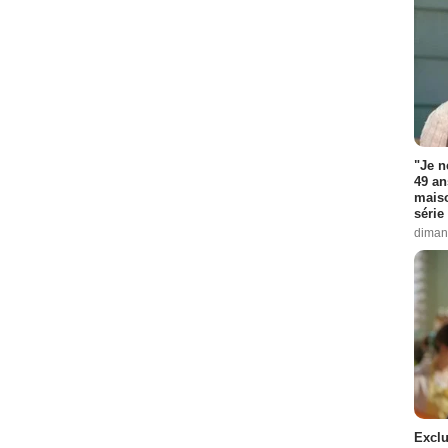
"Je n
49 an
maiso
série 
diman
Exclu