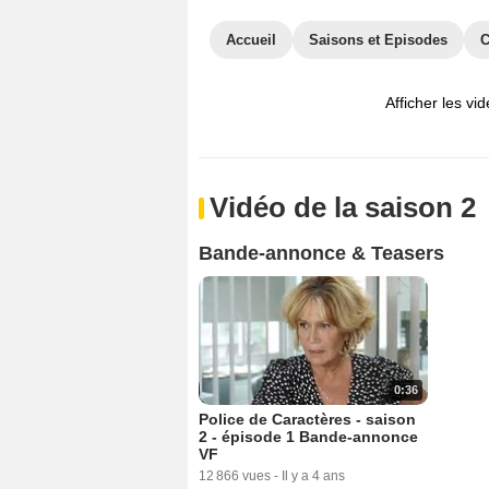
Accueil
Saisons et Episodes
C
Afficher les vi
Vidéo de la saison 2
Bande-annonce & Teasers
0:36
Police de Caractères - saison
2 - épisode 1 Bande-annonce
VF
12 866 vues
-
Il y a 4 ans