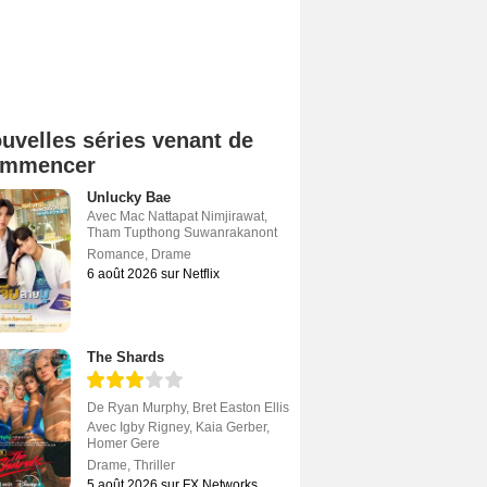
uvelles séries venant de
ommencer
Unlucky Bae
Avec
Mac Nattapat Nimjirawat
,
Tham Tupthong Suwanrakanont
Romance
,
Drame
6 août 2026 sur Netflix
The Shards
De
Ryan Murphy
,
Bret Easton Ellis
Avec
Igby Rigney
,
Kaia Gerber
,
Homer Gere
Drame
,
Thriller
5 août 2026 sur FX Networks