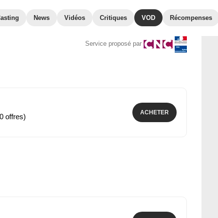
asting
News
Vidéos
Critiques
VOD
Récompenses
Service proposé par
ACHETER
0 offres)