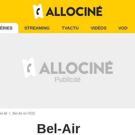
ÉRIES
STREAMING
TVACTU
VIDÉOS
VOD
el-Air
Bel-Air en VOD
Bel-Air