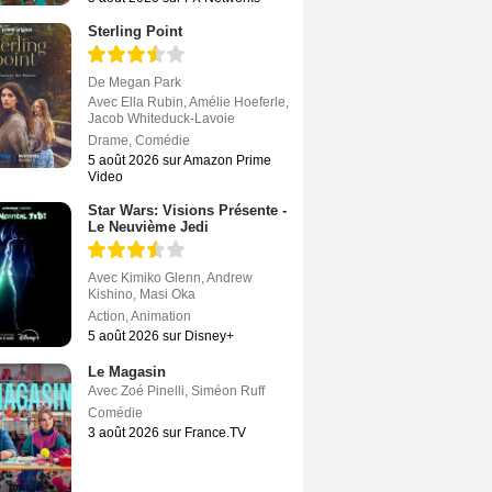
Sterling Point
De
Megan Park
Avec
Ella Rubin
,
Amélie Hoeferle
,
Jacob Whiteduck-Lavoie
Drame
,
Comédie
5 août 2026 sur Amazon Prime
Video
Star Wars: Visions Présente -
Le Neuvième Jedi
Avec
Kimiko Glenn
,
Andrew
Kishino
,
Masi Oka
Action
,
Animation
5 août 2026 sur Disney+
Le Magasin
Avec
Zoé Pinelli
,
Siméon Ruff
Comédie
3 août 2026 sur France.TV