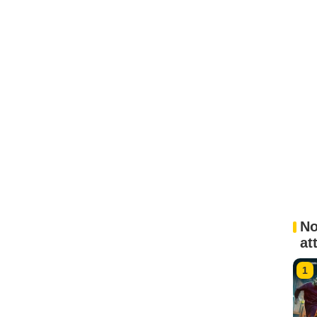
No
at
1