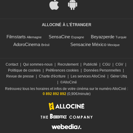
ALLOCINÉ À L'ÉTRANGER
Filmstarts
SensaCine
Beyazperde
Allemagne
Espagne
Turquie
AdoroCinema
Sensacine México
Brésil
Mexique
Contact
|
Qui sommes-nous
|
Recrutement
|
Publicité
|
CGU
|
CGV
|
Politique de cookies
|
Préférences cookies
|
Données Personnelles
|
Revue de presse
|
Charte d'écriture
|
Les services AlloCiné
|
Gérer Utiq
|
©AlloCiné
Retrouvez tous les horaires et infos de votre cinéma sur le numéro AlloCiné :
0 892 892 892
(0,90€/minute)