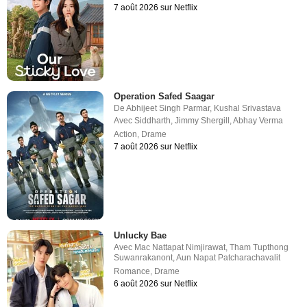
7 août 2026 sur Netflix
Operation Safed Saagar
De
Abhijeet Singh Parmar
,
Kushal Srivastava
Avec
Siddharth
,
Jimmy Shergill
,
Abhay Verma
Action
,
Drame
7 août 2026 sur Netflix
Unlucky Bae
Avec
Mac Nattapat Nimjirawat
,
Tham Tupthong
Suwanrakanont
,
Aun Napat Patcharachavalit
Romance
,
Drame
6 août 2026 sur Netflix