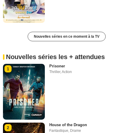
Nouvelles séries en ce moment à la TV
Nouvelles séries les + attendues
Prisoner
1
Thriller
,
Action
House of the Dragon
2
Fantastique
,
Drame