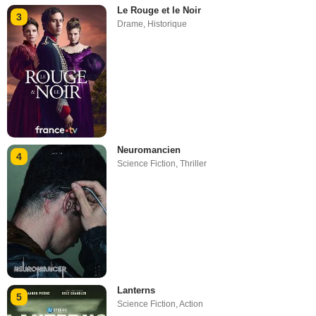
Le Rouge et le Noir
3
Drame
,
Historique
Neuromancien
4
Science Fiction
,
Thriller
Lanterns
5
Science Fiction
,
Action