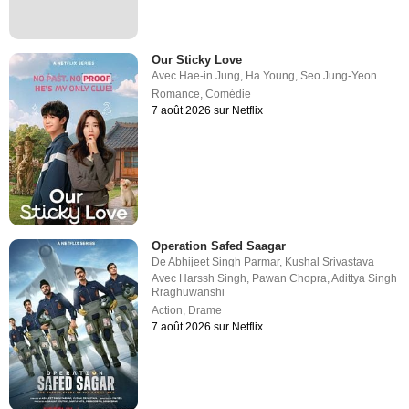
Our Sticky Love
Avec
Hae-in Jung
,
Ha Young
,
Seo Jung-Yeon
Romance
,
Comédie
7 août 2026 sur Netflix
Operation Safed Saagar
De
Abhijeet Singh Parmar
,
Kushal Srivastava
Avec
Harssh Singh
,
Pawan Chopra
,
Adittya Singh
Rraghuwanshi
Action
,
Drame
7 août 2026 sur Netflix