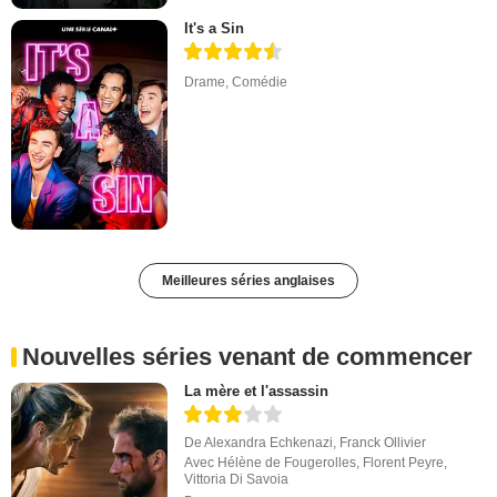
It's a Sin
Drame
,
Comédie
Meilleures séries anglaises
Nouvelles séries venant de commencer
La mère et l'assassin
De
Alexandra Echkenazi
,
Franck Ollivier
Avec
Hélène de Fougerolles
,
Florent Peyre
,
Vittoria Di Savoia