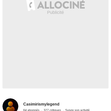
Casimirismylegend
64 abonnés
327 critiques
Suivre son activité