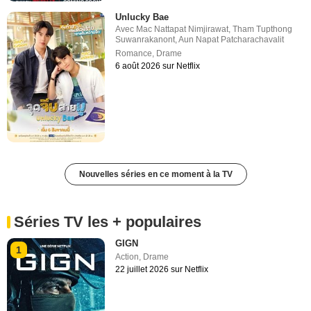
Unlucky Bae
Avec
Mac Nattapat Nimjirawat
,
Tham Tupthong
Suwanrakanont
,
Aun Napat Patcharachavalit
Romance
,
Drame
6 août 2026 sur Netflix
Nouvelles séries en ce moment à la TV
Séries TV les + populaires
GIGN
1
Action
,
Drame
22 juillet 2026 sur Netflix