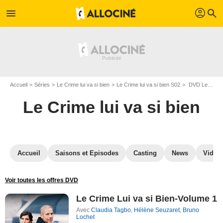
profil
menu
search
Accueil
Séries
Le Crime lui va si bien
Le Crime lui va si bien S02
DVD Le Crime lui va si bien S02
Le Crime lui va si bien
Accueil
Saisons et Episodes
Casting
News
Vidéo
Voir toutes les offres DVD
Le Crime Lui va si Bien-Volume 1
Avec
Claudia Tagbo
,
Hélène Seuzaret
,
Bruno
Lochet