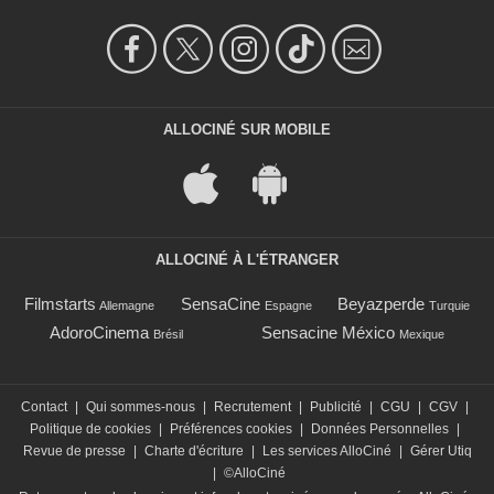
ALLOCINÉ SUR MOBILE
ALLOCINÉ À L'ÉTRANGER
Filmstarts
SensaCine
Beyazperde
Allemagne
Espagne
Turquie
AdoroCinema
Sensacine México
Brésil
Mexique
Contact
|
Qui sommes-nous
|
Recrutement
|
Publicité
|
CGU
|
CGV
|
Politique de cookies
|
Préférences cookies
|
Données Personnelles
|
Revue de presse
|
Charte d'écriture
|
Les services AlloCiné
|
Gérer Utiq
|
©AlloCiné