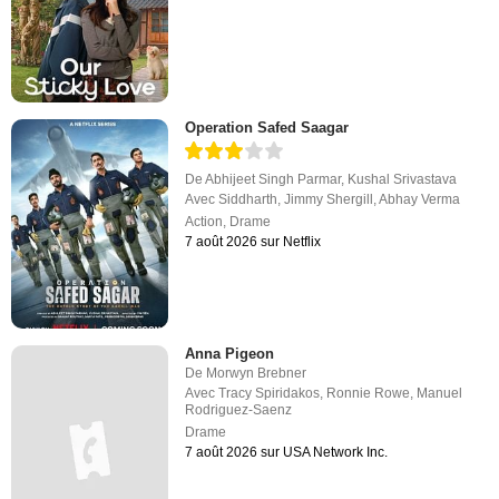
Operation Safed Saagar
De
Abhijeet Singh Parmar
,
Kushal Srivastava
Avec
Siddharth
,
Jimmy Shergill
,
Abhay Verma
Action
,
Drame
7 août 2026 sur Netflix
Anna Pigeon
De
Morwyn Brebner
Avec
Tracy Spiridakos
,
Ronnie Rowe
,
Manuel
Rodriguez-Saenz
Drame
7 août 2026 sur USA Network Inc.