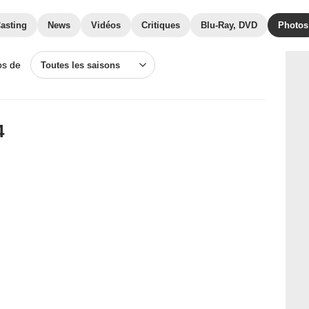
asting
News
Vidéos
Critiques
Blu-Ray, DVD
Photos
os de
Toutes les saisons
4