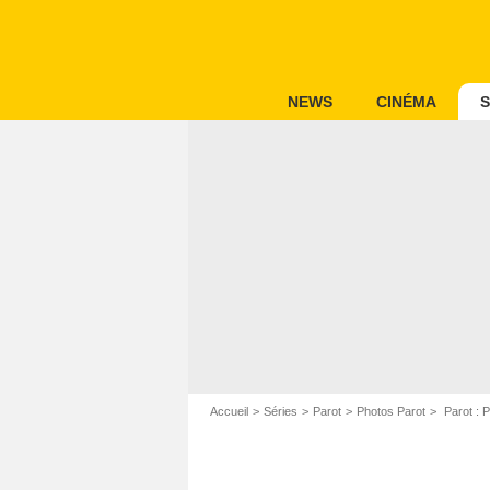
NEWS
CINÉMA
S
Accueil
Séries
Parot
Photos Parot
Parot : P