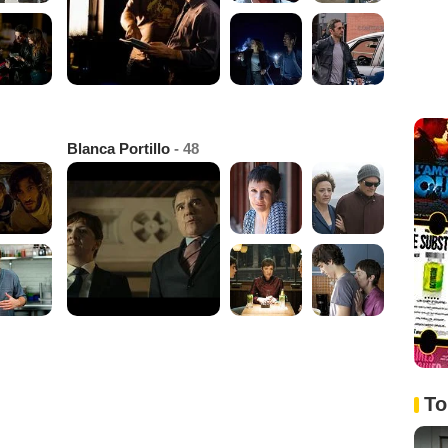
Blanca Portillo
- 48
To