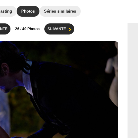
asting
Photos
Séries similaires
NTE
26
/ 40 Photos
SUIVANTE