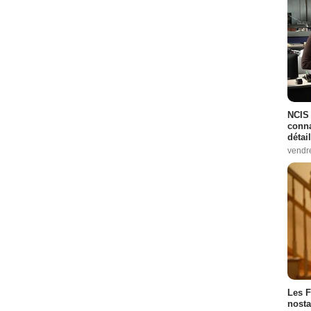
NCIS 
conna
détai
vendr
Les F
nosta