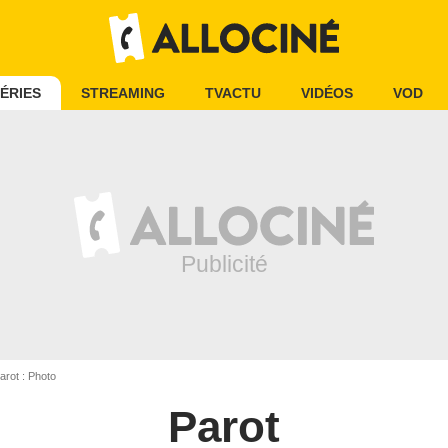
ÉRIES
STREAMING
TVACTU
VIDÉOS
VOD
arot : Photo
Parot