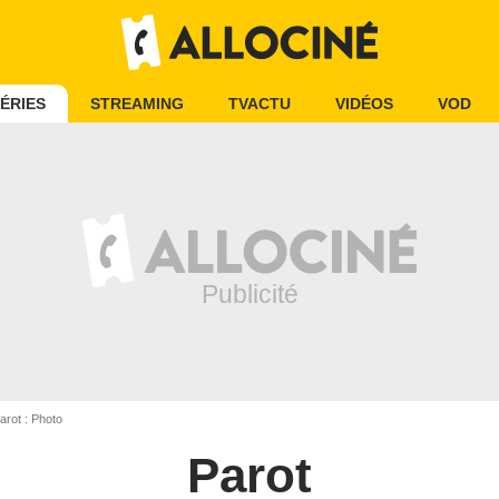
ÉRIES
STREAMING
TVACTU
VIDÉOS
VOD
arot : Photo
Parot