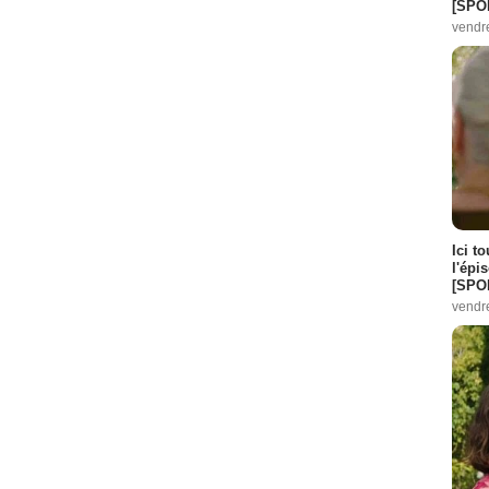
[SPO
vendr
Ici t
l'épi
[SPO
vendr