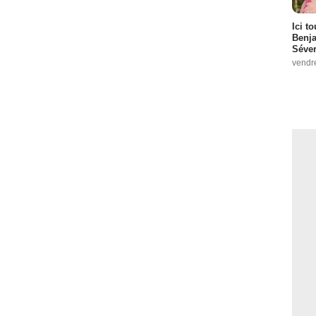
Ici t
Benj
Séver
vendr