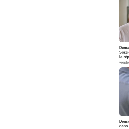
Demai
Soizi
la ré
vendr
Demai
dans 