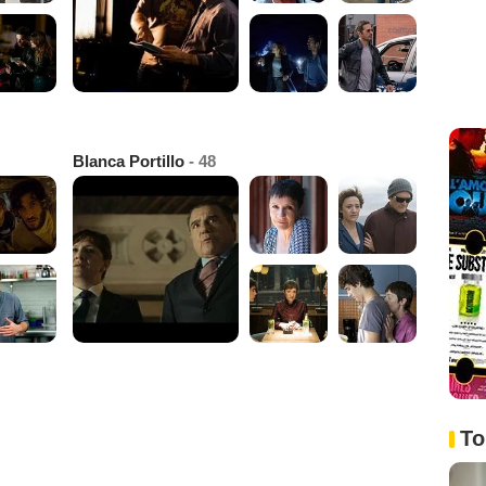
Blanca Portillo
- 48
To