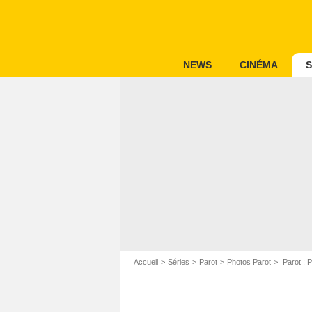
NEWS
CINÉMA
S
Accueil
Séries
Parot
Photos Parot
Parot : P