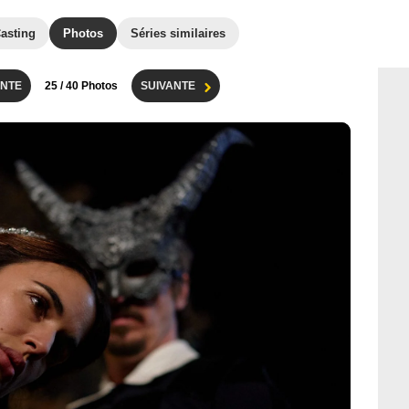
asting
Photos
Séries similaires
NTE
25
/ 40 Photos
SUIVANTE