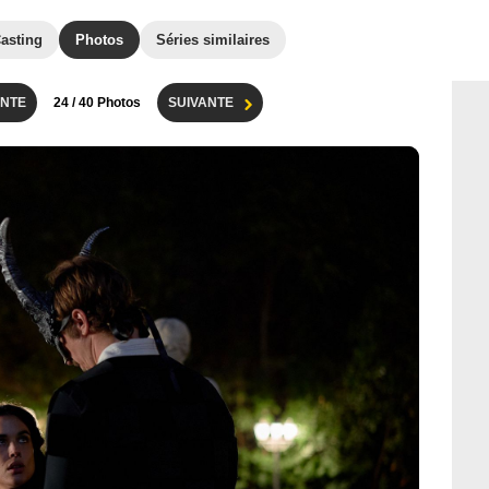
asting
Photos
Séries similaires
NTE
24
/ 40 Photos
SUIVANTE