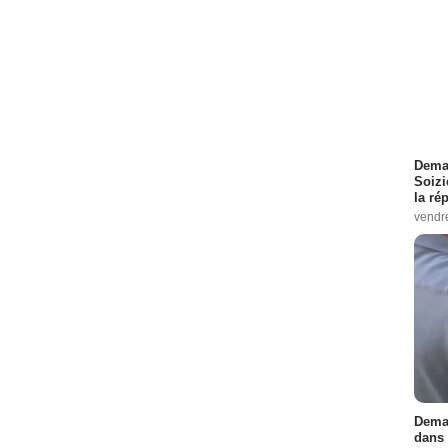
Demai
Soizi
la ré
vendr
Demai
dans 