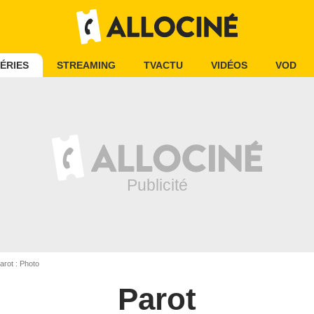
ÉRIES
STREAMING
TVACTU
VIDÉOS
VOD
arot : Photo
Parot