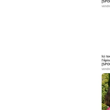
[SPO
vendr
Ici t
l'épi
[SPO
vendr