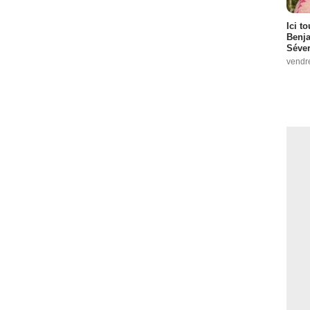
Ici t
Benj
Séver
vendr