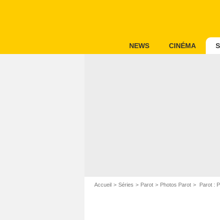
NEWS
CINÉMA
S
Accueil
Séries
Parot
Photos Parot
Parot : P