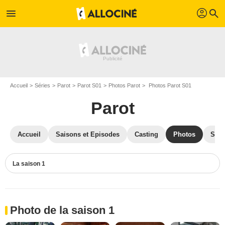
profil
menu
search
Accueil
Séries
Parot
Parot S01
Photos Parot
Photos Parot S01
Parot
Accueil
Saisons et Episodes
Casting
Photos
Séri
La saison 1
Photo de la saison 1